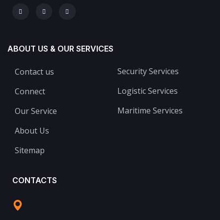
ABOUT US & OUR SERVICES
Security Services
Contact us
Logistic Services
Connect
Maritime Services
Our Service
About Us
Sitemap
CONTACTS